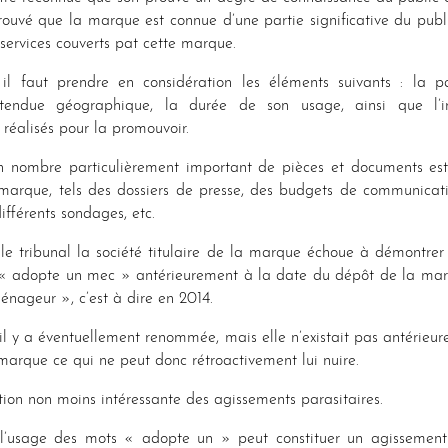
rouvé que la marque est connue d’une partie significative du pub
 services couverts pat cette marque.
 il faut prendre en considération les éléments suivants : la 
 l’étendue géographique, la durée de son usage, ainsi que l’
 réalisés pour la promouvoir.
nombre particulièrement important de pièces et documents est
 marque, tels des dossiers de presse, des budgets de communicati
fférents sondages, etc.
r le tribunal la société titulaire de la marque échoue à démontr
 adopte un mec » antérieurement à la date du dépôt de la mar
nageur », c’est à dire en 2014.
il y a éventuellement renommée, mais elle n’existait pas antérie
arque ce qui ne peut donc rétroactivement lui nuire.
tion non moins intéressante des agissements parasitaires.
 l’usage des mots « adopte un » peut constituer un agissement