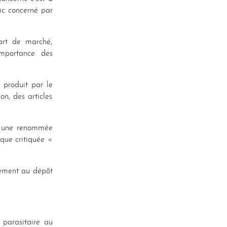
lic concerné par
part de marché,
importance des
 produit par le
on, des articles
er une renommée
que critiquée «
urement au dépôt
 parasitaire au