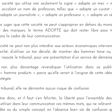
e société qui utilise non seulement le signe « adopte un mec »
s accolant un nom de profession, telles que « adopte un cuistot
 adopte un journaliste », « adopte un professeur », « adopte un vé
 de juger que cette société ne peut s’approprier en dehors du mon
it des marques, le terme ADOPTE qui doit rester libre pour t
ns le cadre de leur communication.
iété ne peut non plus interdire aux acteurs économiques intervena
rché, d’utiliser un ton décalé, de montrer des hommes torse nu,
t rajoute le tribunal, pour une présentation d’un service de démén
non plus davantage revendiquer l’utilisation dans sa publ
« homme produits » parce qu’elle serait à l’origine de cette idé
rotégée
e tribunal, elle ne démontre aucun risque de confusion.
ne donc, et il faut s’en féliciter, la liberté pour l’ensemble de
utiliser dans leur communication ces mêmes mots, qui ne relèvent
dée ou du simple concept, en l’absence bien sûr de confusion qu