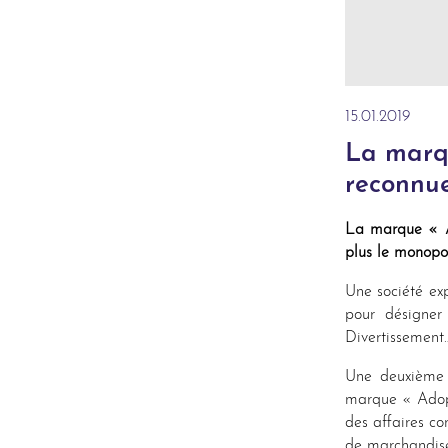
15.01.2019
La marq
reconnu
La marque « A
plus le monopol
Une société ex
pour désigner
Divertissement…
Une deuxième 
marque « Adopt
des affaires c
de marchandise