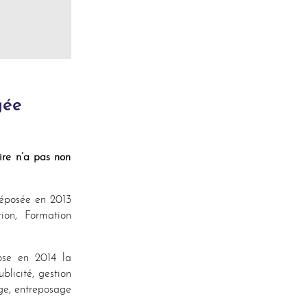
gée
re n’a pas non
déposée en 2013
ion, Formation
ose en 2014 la
licité, gestion
ge, entreposage