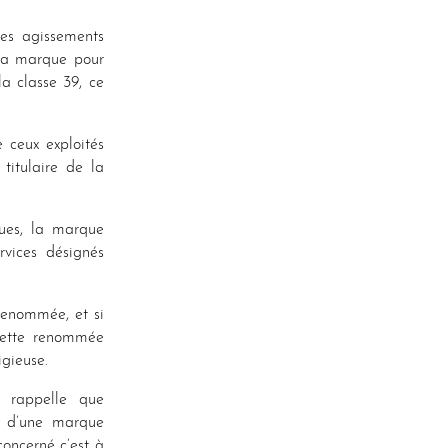
des agissements
 sa marque pour
la classe 39, ce
e ceux exploités
titulaire de la
ques, la marque
rvices désignés
renommée, et si
 cette renommée
gieuse.
i rappelle que
 d’une marque
oncerné c’est à