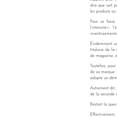
dire que soit p
les produits ou
Pour ce faire,
l’intensité»,
investissements
Évidemment un 
titulaire de la
de magazine, di
Toutefois, pou
de sa marque «
adopte un démé
Autrement dit, 
de la seconde m
Restait la ques
Effectivement,