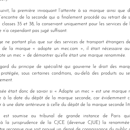
nsuivit, la première invoquant l’atteinte à sa marque ainsi que 
 l’encontre de la seconde qui a finalement procédé au retrait de
s classes 35 et 38, la conservant uniquement pour les services de 
 n’a cependant pas jugé suffisant.
ige ne portant plus que sur des services de transport étrangers d
re de la marque « adopte un mec.com », il était nécessaire au 
te un mec » de démontrer qu’elle était une marque renommée.
gard du principe de spécialité qui gouverne le droit des mar
rotégée, sous certaines conditions, au-delà des produits ou se
rement.
sée était donc de savoir si « Adopte un mec » est une marque 
-elle à la date du dépôt de la marque seconde, car évidemment
 à une date antérieure à celle du dépôt de la marque seconde liti
n est soumise au tribunal de grande instance de Paris qu
 à la jurisprudence de la CJCE (devenue CJUE) la renommée
tre reconnue que soit prouvé un degré de connaissance du public c