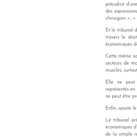
préjudice d’un
des expression
chirurgien », «
Et le tribunal
travers le dro
économiques da
Cette même soc
secteurs de ma
muscles, surtou
Elle ne peut 
représentés en 
ne peut être p
Enfin, ajoute l
Le tribunal prô
économiques d’
de la simple i