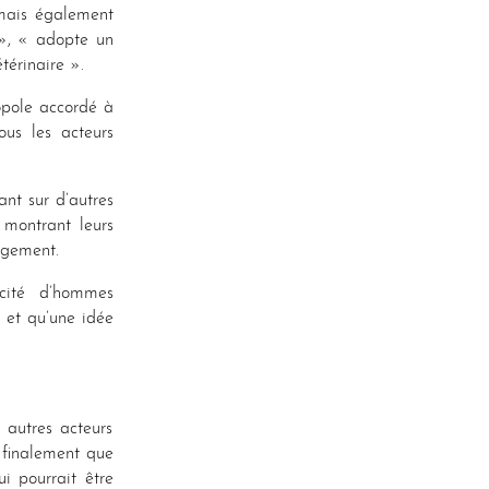
 mais également
 », « adopte un
térinaire ».
opole accordé à
ous les acteurs
nt sur d’autres
 montrant leurs
agement.
icité d’hommes
e et qu’une idée
s autres acteurs
 finalement que
i pourrait être