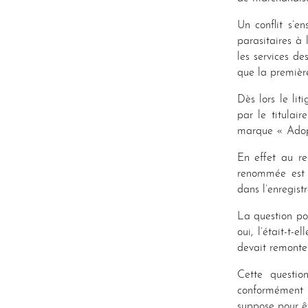
Un conflit s’e
parasitaires à
les services de
que la première
Dès lors le lit
par le titulai
marque « Adop
En effet au re
renommée est p
dans l’enregist
La question po
oui, l’était-t
devait remonter
Cette questio
conformément
suppose pour ê