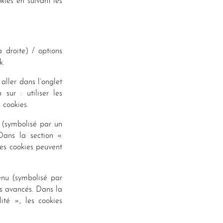
okies en suivant les
 droite) / options
k.
 aller dans l’onglet
sur : utiliser les
 cookies.
 (symbolisé par un
 Dans la section «
les cookies peuvent
nu (symbolisé par
es avancés. Dans la
ité », les cookies