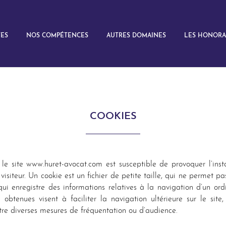
TES
NOS COMPÉTENCES
AUTRES DOMAINES
LES HONORA
COOKIES
le site www.huret-avocat.com est susceptible de provoquer l’inst
 visiteur. Un cookie est un fichier de petite taille, qui ne permet pas
 qui enregistre des informations relatives à la navigation d’un ord
 obtenues visent à faciliter la navigation ultérieure sur le site
re diverses mesures de fréquentation ou d’audience.