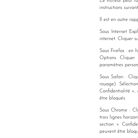
Le visiteur peut to
instructions suivan
Il est en outre rap
Sous Internet Exp
internet. Cliquer s
Sous Firefox : en h
Options. Cliquer 
paramètres personn
Sous Safari : Cli
rouage). Sélectio
Confidentialité »,
être bloqués.
Sous Chrome : Cl
trois lignes horiz
section « Confide
peuvent être bloqu