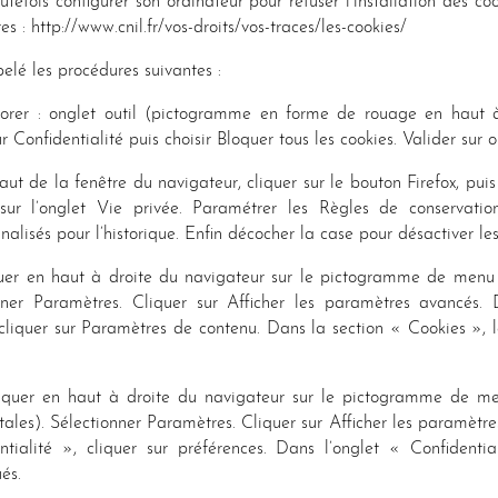
utefois configurer son ordinateur pour refuser l’installation des co
tes : http://www.cnil.fr/vos-droits/vos-traces/les-cookies/
pelé les procédures suivantes :
lorer : onglet outil (pictogramme en forme de rouage en haut à
ur Confidentialité puis choisir Bloquer tous les cookies. Valider sur o
aut de la fenêtre du navigateur, cliquer sur le bouton Firefox, puis
sur l’onglet Vie privée. Paramétrer les Règles de conservation 
alisés pour l’historique. Enfin décocher la case pour désactiver les
quer en haut à droite du navigateur sur le pictogramme de menu
nner Paramètres. Cliquer sur Afficher les paramètres avancés.
 cliquer sur Paramètres de contenu. Dans la section « Cookies », 
iquer en haut à droite du navigateur sur le pictogramme de me
ontales). Sélectionner Paramètres. Cliquer sur Afficher les paramètr
ntialité », cliquer sur préférences. Dans l’onglet « Confidential
és.