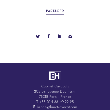
PARTAGER
Cabinet d'avocats
205 bis, avenue Daumesnil
75012 Paris - France
T
+33 (0)1 88 40 22 25
E
benoit@huret-avocat.com