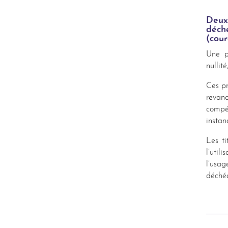
Deux
déché
(cou
Une p
nullit
Ces pr
revan
compé
instan
Les ti
l’util
l’usag
déchéa