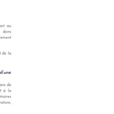
ait au
t donc
llement
t de la
d’une
ions de
nt à la
traires
nature,