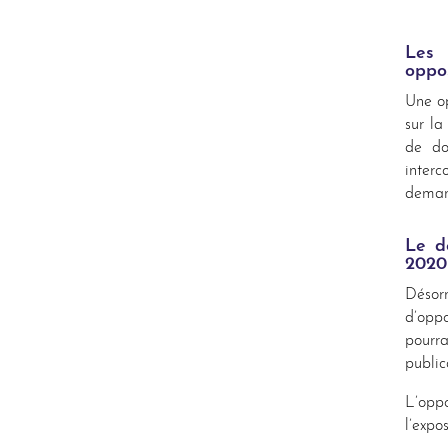
Les 
oppos
Une op
sur la
de do
interc
demand
Le d
2020
Désor
d’oppo
pourra
public
L’oppo
l’expo