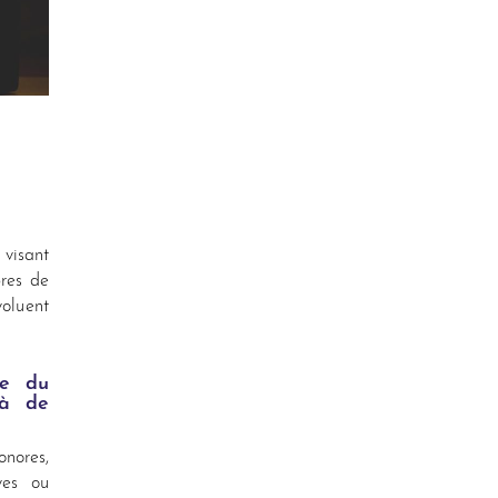
 visant
bres de
voluent
ue du
 à de
nores,
ves ou