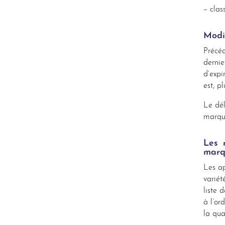
– clas
Modi
Précé
derni
d’expi
est, p
Le dél
marque
Les 
marq
Les ap
variét
liste 
à l’or
la qua