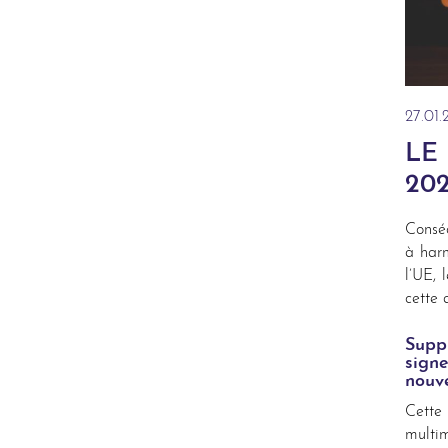
27.01
LE
20
Conséq
à harm
l’UE, 
cette 
Supp
sign
nouv
Cette
multi