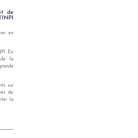
et de
l’INPI
ion en
NPI. En
 de la
grande
nts sur
uves de
iter la