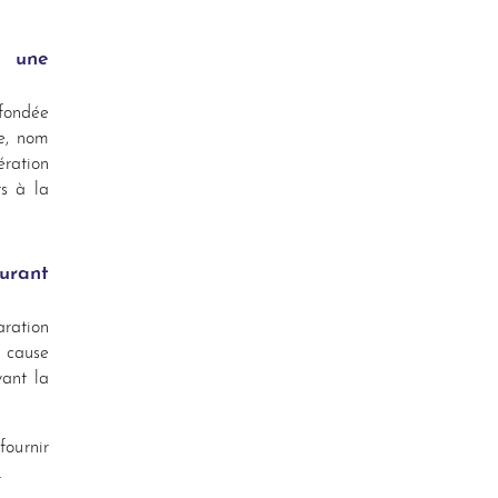
s une
 fondée
ne, nom
ration
rs à la
urant
ration
n cause
vant la
fournir
.