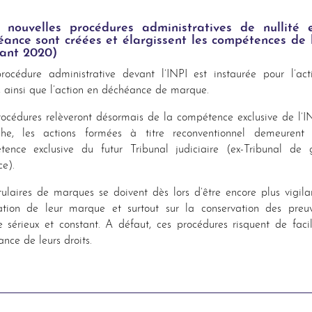
 nouvelles procédures administratives de nullité 
ance sont créées et élargissent les compétences de 
rant 2020)
rocédure administrative devant l’INPI est instaurée pour l’act
é, ainsi que l’action en déchéance de marque.
océdures relèveront désormais de la compétence exclusive de l’I
che, les actions formées à titre reconventionnel demeurent
tence exclusive du futur Tribunal judiciaire (ex-Tribunal de 
ce).
tulaires de marques se doivent dès lors d’être encore plus vigila
isation de leur marque et surtout sur la conservation des pre
e sérieux et constant. A défaut, ces procédures risquent de facil
nce de leurs droits.