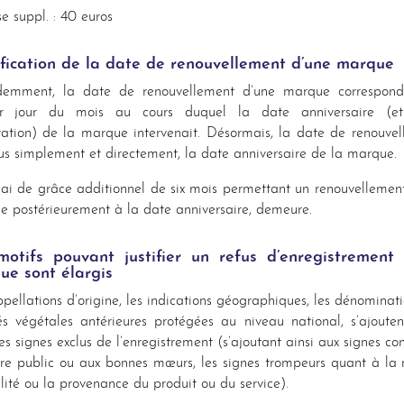
se suppl. : 40 euros
fication de la date de renouvellement d’une marque
demment, la date de renouvellement d’une marque correspond
er jour du mois au cours duquel la date anniversaire (e
ration) de la marque intervenait. Désormais, la date de renouve
lus simplement et directement, la date anniversaire de la marque.
ai de grâce additionnel de six mois permettant un renouvellemen
 postérieurement à la date anniversaire, demeure.
motifs pouvant justifier un refus d’enregistrement 
ue sont élargis
pellations d’origine, les indications géographiques, les dénominat
és végétales antérieures protégées au niveau national, s’ajoute
des signes exclus de l’enregistrement (s’ajoutant ainsi aux signes con
dre public ou aux bonnes mœurs, les signes trompeurs quant à la 
lité ou la provenance du produit ou du service).