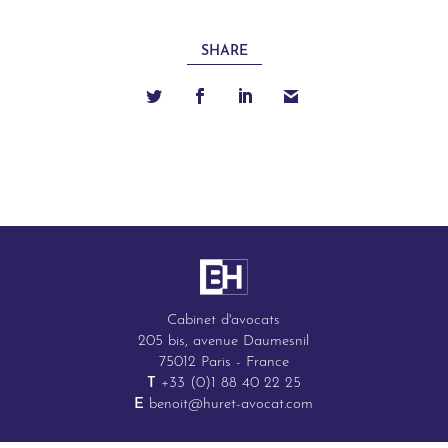
SHARE
Cabinet d'avocats
205 bis, avenue Daumesnil
75012 Paris - France
T
+33 (0)1 88 40 22 25
E
benoit@huret-avocat.com