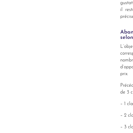
gustat
il res
précis
Aban
selon
L’obj
corres
nombr
d’oppo
prix.
Précéd
de 3 c
– 1 cl
– 2 cl
– 3 cl