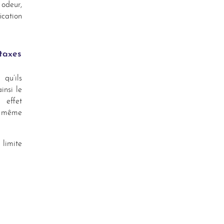
 odeur,
ication
taxes
qu’ils
insi le
 effet
le même
 limite